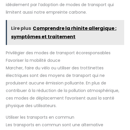
tissus délicats tels que la soie et le coton, empêchant
idéalement par l’adoption de modes de transport qui
l'usure tout en conservant l'intégrité du tissu et en
prolongeant la durée de vie de vos vêtements grâce à son
limitent aussi notre empreinte carbone.
mode de lavage doux Design compact : structure compacte
idéale pour les dortoirs et les appartements, machine à
laver portable économisant efficacement de l'espace tout
en s'adaptant aux petites zones avec une commodité
Lire plus
Comprendre la rhinite allergique :
opérationnelle
symptômes et traitement
Privilégier des modes de transport écoresponsables
Favoriser la mobilité douce
Marcher, faire du vélo ou utiliser des trottinettes
électriques sont des moyens de transport qui ne
produisent aucune émission polluante. En plus de
contribuer à la réduction de la pollution atmosphérique,
ces modes de déplacement favorisent aussi la santé
physique des utilisateurs.
Utiliser les transports en commun
Les transports en commun sont une alternative