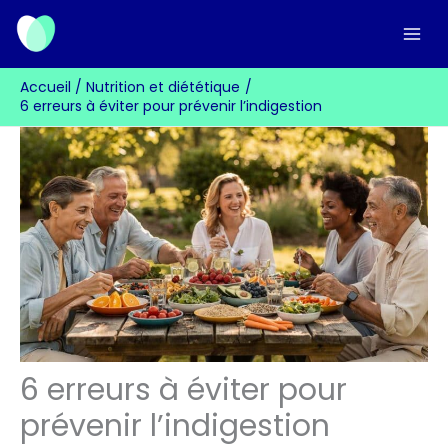
Aller
au
contenu
Accueil
Nutrition et diététique
6 erreurs à éviter pour prévenir l’indigestion
6 erreurs à éviter pour
prévenir l’indigestion