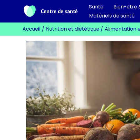
Aller
Santé
Bien-être 
Centre de santé
au
Matériels de santé
contenu
Accueil
Nutrition et diététique
Alimentation en