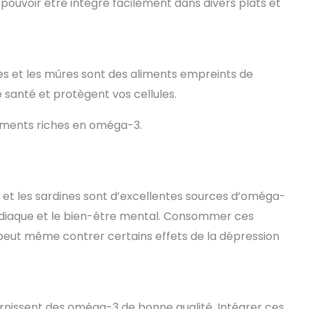
 pouvoir être intégré facilement dans divers plats et
s et les mûres sont des aliments empreints de
 santé et protègent vos cellules.
liments riches en oméga-3.
 et les sardines sont d’excellentes sources d’oméga-
cardiaque et le bien-être mental. Consommer ces
 peut même contrer certains effets de la dépression
 fournissent des oméga-3 de bonne qualité. Intégrer ces