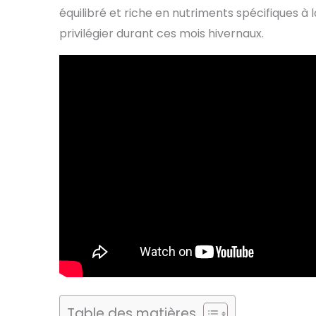
équilibré et riche en nutriments spécifiques à
privilégier durant ces mois hivernaux.
Table des matières