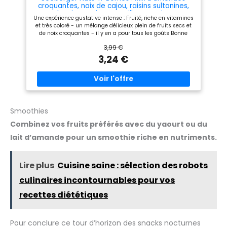
croquantes, noix de cajou, raisins sultanines,
cranberries, cerises, myrtilles et noisettes
Une expérience gustative intense : Fruité, riche en vitamines
décortiquées, vegan (1 x 150 g)
et très coloré - un mélange délicieux plein de fruits secs et
de noix croquantes - il y en a pour tous les goûts Bonne
humeur garantie : Notre mélange de noix et de fruits donne
3,99 €
toujours la bonne humeur, il est parfait comme encas pour
le voyage, friandise à déguster sur le canapé ou pour les
3,24 €
fêtes Délicieusement varié : Le mélange de fruits et de noix
est riche en nutriments et vitamines, apporte l’énergie
nécessaire pour une journée réussie - expérience gustative
de très haut niveau Une entreprise familiale de tradition :
Plus de 175 ans d’expérience et de plaisir à la qualité
inégalée pour offrir le meilleur de la nature. Des encas plus
sains et plus naturels avec Seeberger Contenu : Nuts´n
Smoothies
Berries 1 x 150 g | vegan et sans gluten - sans ajout
Combinez vos fruits préférés avec du yaourt ou du
d’arômes, de colorants ni de conservateurs - emballage
sous atmosphère protectrice pour un plaisir prolongé
lait d’amande pour un smoothie riche en nutriments.
Lire plus
Cuisine saine : sélection des robots
culinaires incontournables pour vos
recettes diététiques
Pour conclure ce tour d’horizon des snacks nocturnes