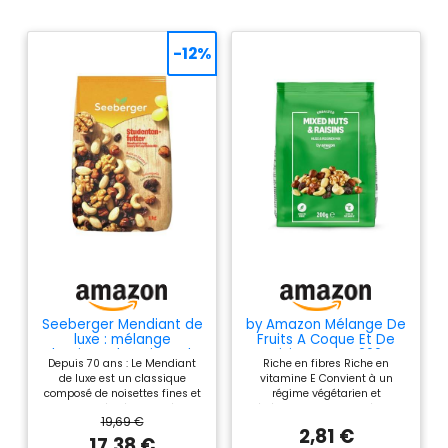
-12%
Seeberger Mendiant de
by Amazon Mélange De
luxe : mélange
Fruits A Coque Et De
classique de noix et de
Raisins Secs - 200g
Depuis 70 ans : Le Mendiant
Riche en fibres Riche en
fruits secs composé de
de luxe est un classique
vitamine E Convient à un
noisettes décortiquées,
composé de noisettes fines et
régime végétarien et
amandes, noix et noix
de baies séchées qui séduit
végétalien. Conditionné sous
de cajou, raisins secs -
19,69 €
depuis 1949 par sa qualité et
atmosphère protectrice.
riche en vitamine E,
2,81 €
son goût, grâce la recette
17,38 €
vegan (1 x 1 kg).