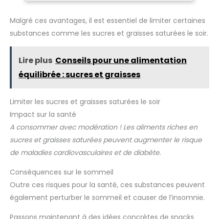
sport, nos chips viande de boeuf te fournissent des
protéines de haute qualité et un authentique plaisir de la
viande. INGRÉDIENTS DE HAUTE QUALITÉ : la viande séchée
Malgré ces avantages, il est essentiel de limiter certaines
Jack Links est fabriquée à partir de 100% de la meilleure
substances comme les sucres et graisses saturées le soir.
viande de bœuf, finement assaisonnée puis séchée
lentement. Résultat : une saveur maximale et une teneur
minimale en matières grasses. PACK DE PRÉVENTION : Avec
le grand emballage pratique de Jack Link's Beef Jerky (12 x
Lire plus
Conseils pour une alimentation
25 g), tu es bien équipé pour chaque aventure. Achète dès
maintenant les emballages de réserve (charcuterie -
équilibrée : sucres et graisses
grignotage) pour obtenir au total Beef Jerky 1 kg.
Limiter les sucres et graisses saturées le soir
Impact sur la santé
A consommer avec modération ! Les aliments riches en
sucres et graisses saturées peuvent augmenter le risque
de maladies cardiovasculaires et de diabète.
Conséquences sur le sommeil
Outre ces risques pour la santé, ces substances peuvent
également perturber le sommeil et causer de l’insomnie.
Passons maintenant à des idées concrètes de snacks