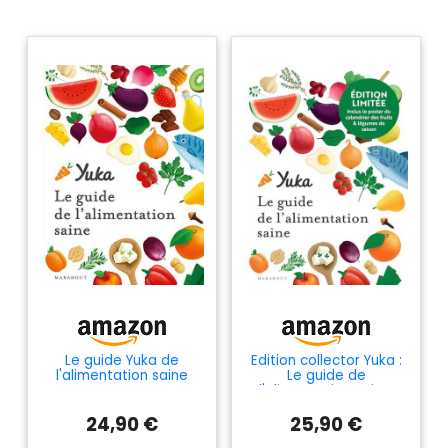
Le guide Yuka de
Edition collector Yuka :
l'alimentation saine
Le guide de
l'alimentation saine:
Inclus le poster du
24,90 €
25,90 €
calendrier des fruits &
légumes de saison