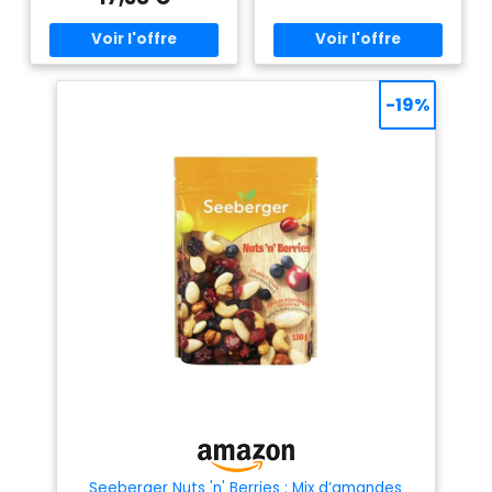
unique de Seeberger. Un
mélange classique : il se
compose de raisins secs noirs,
d’amandes blanchies à
l’arôme sucré, de noix
savoureuses, de noix de cajou
-19%
croquantes et de fines
noisettes pour un goût
équilibré.
Seeberger Nuts 'n' Berries : Mix d’amandes