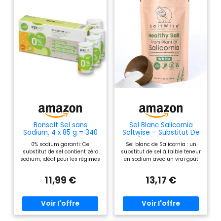
Bonsalt Sel sans
Sel Blanc Salicornia
Sodium, 4 x 85 g = 340
Saltwise – Substitut De
g, 0% sodium,
Sel À Faible Teneur En
0% sodium garanti: Ce
Sel blanc de Salicornia : un
Sodium, Sel Minéral
substitut de sel contient zéro
substitut de sel à faible teneur
Végétal, Casher, 100%
sodium, idéal pour les régimes
en sodium avec un vrai goût
Naturel, Sans Additifs
pauvres en sel prescrits en
de sel, mais meilleur et plus
(200 G)
cas d'hypertension ou de
sain 100 % naturel - Dérivé de
11,99 €
13,17 €
maladies cardiovasculaires
la plante de salicorne, sans
Faible en calories, adapté au
conservateurs ajoutés
keto: Bonsalt est une option
SaltWise a été le pionnier de la
faible en calories, parfaite
technologie d'extraction du sel
pour les personnes suivant un
blanc de la plante de
régime keto ou surveillant leur
salicorne sans utiliser de