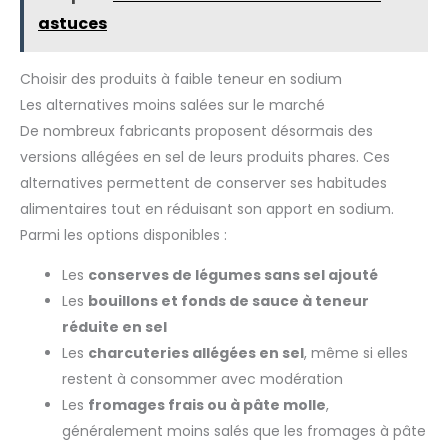
terminer rapidement le travail
astuces
de coupe. Pour protéger les
lames contre les dommages
et pour une sécurité de
fonctionnement optimale, les
Choisir des produits à faible teneur en sodium
coupe-ciboulette sont équipés
d'un capot de protection. ✅【A
Les alternatives moins salées sur le marché
de nombreuses utilisations】
Les ciseaux de cuisine
De nombreux fabricants proposent désormais des
peuvent être utilisés pour
versions allégées en sel de leurs produits phares. Ces
couper les herbes, le persil, le
romarin, les pousses d'ail, la
alternatives permettent de conserver ses habitudes
ciboulette, la coriandre, les
feuilles de laitue, les
alimentaires tout en réduisant son apport en sodium.
lambeaux d'algues, les
poivrons, la menthe et
Parmi les options disponibles :
d'autres feuilles de légumes. Il
peut être utilisé non
Les
conserves de légumes sans sel ajouté
seulement dans la cuisine
mais aussi pour la découpe
Les
bouillons et fonds de sauce à teneur
de papier. Ces ciseaux seront
votre petite aide dans la vie.
réduite en sel
Les
charcuteries allégées en sel
, même si elles
restent à consommer avec modération
Les
fromages frais ou à pâte molle
,
généralement moins salés que les fromages à pâte