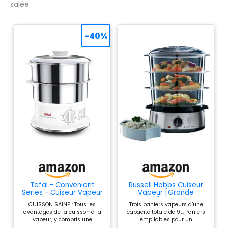
salée.
-40%
Tefal - Convenient
Russell Hobbs Cuiseur
Series - Cuiseur Vapeur
Vapeur [Grande
- 2 Bols en Acier
capacité] Cook@Home
CUISSON SAINE : Tous les
Trois paniers vapeurs d’une
Inoxydable
(800W, 9 L, 3 niveaux, 1
avantages de la cuisson à la
capacité totale de 9L. Paniers
panier cuiseur de riz + 6
vapeur, y compris une
empilables pour un
supports à œufs incl.,
meilleure conservation des
rangement pratique Minuteur