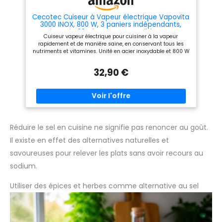
et à la réduction des déchets
Cecotec Cuiseur à Vapeur électrique Vapovita
3000 INOX, 800 W, 3 paniers indépendants,
Minuterie 60 Minutes, Compatible Lave-
Cuiseur vapeur électrique pour cuisiner à la vapeur
Vaisselle.
rapidement et de manière saine, en conservant tous les
nutriments et vitamines. Unité en acier inoxydable et 800 W
de puissance. Possibilité de cuisiner jusqu’à 3 plats à la fois
grâce à ses 3 paniers vapeurs, avec une capacité totale de
32,90 €
9 litres. Inclus : bases avec supports pour œufs pour faire
cuire les œufs de manière plus homogène. Tous les paniers
vapeurs et le bol spécial pour riz sont écologiques et sans
BPA. Indicateur de niveau d’eau avec grande visibilité pour
un meilleur contrôle de l’eau disponible. Rangement
compact : les paniers peuvent s’empiler et être rangés l’un
dans l’autre, réduisant ainsi l’espace de rangement du
cuiseur vapeur. Déconnexion automatique lorsque l’eau se
Réduire le sel en cuisine ne signifie pas renoncer au goût.
termine ou en fin de cuisson. Possède un système de
Il existe en effet des alternatives naturelles et
protection contre les surchauffes qui active le témoin
lumineux en cas d’atteinte de température excessive.
savoureuses pour relever les plats sans avoir recours au
Fonction de maintien de la chaleur et possède un collecteur
de jus.
sodium.
Utiliser des épices et herbes comme alternative au sel