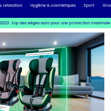
& relaxation
Hygiène & cosmétiques
Sport
Gro
2023 : top des sièges auto pour une protection maximale