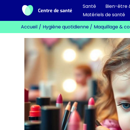
Aller
Santé
Bien-être 
Centre de santé
au
Matériels de santé
contenu
Accueil
Hygiène quotidienne
Maquillage & c