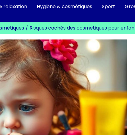
& relaxation
Hygiène & cosmétiques
Sport
Gro
osmétiques
Risques cachés des cosmétiques pour enfan