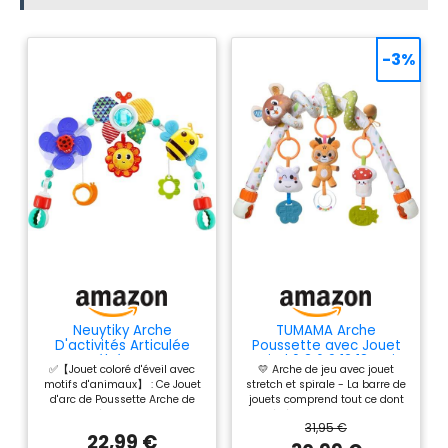
-3%
Neuytiky Arche
TUMAMA Arche
D'activités Articulée
Poussette avec Jouet
pour Bébés et Tout-
Spiral 0 3 6 9 12 18 Mois
✅【Jouet coloré d'éveil avec
💛 Arche de jeu avec jouet
Petits,Jouets de
motifs d'animaux】 : Ce Jouet
stretch et spirale - La barre de
Landau,Arche de
d'arc de Poussette Arche de
jouets comprend tout ce dont
Poussette,Arche d'Éveil
Poussette émerveille avec des
bébé a besoin pour une
pour Poussette avec
31,95 €
figurines soigneusement
journée pleine de plaisir :
Moulin à Vent,Hochet,
22,99 €
conçues comme des abeilles,
couineur, hochets, jouets de