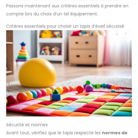
d'eveil bébé Montessori qui stimule la psycho motricite et le
Passons maintenant aux critères essentiels à prendre en
développement sensoriel de vos enfants grace à ses
compte lors du choix d’un tel équipement.
différents designs.
Critères essentiels pour choisir un tapis d’éveil sécurisé
Sécurité et normes
Avant tout, vérifiez que le tapis respecte les
normes de