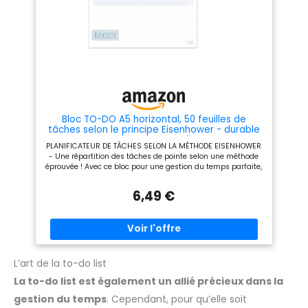
crayons et marqueurs sans
bavures. Conçu et fabriqué en
France. Parfait pour tous au
bureau ou à la maison.
Adapté aux managers,
étudiants, freelances,
entrepreneurs et toute
personne cherchant à mieux
gérer son temps et ses
priorités.
Bloc TO-DO A5 horizontal, 50 feuilles de
tâches selon le principe Eisenhower - durable
& respectueux au climat
PLANIFICATEUR DE TÂCHES SELON LA MÉTHODE EISENHOWER
- Une répartition des tâches de pointe selon une méthode
éprouvée ! Avec ce bloc pour une gestion du temps parfaite,
il est toujours clair quand toutes les choses à faire doivent
être traitées et par qui. STRUCTURER LES TÂCHES À FAIRE -
6,49 €
Bloc Office pour une planification efficace en fonction de
l'importance et de l'urgence : pour les petits et grands
projets, pour l'organisation personnelle, la planification des
choses à faire dans les équipes, les départements, etc.
CLARTÉ ET CLAIRVOYANCE - Réaliser chaque tâche en toute
sérénité, via : Une structure de couleurs, des contrôles d'état,
des pictogrammes concis et des outils supplémentaires
L’art de la to-do list
pour déléguer ainsi que des champs de notes fonctionnels.
La to-do list est également un allié précieux dans la
Le résultat : un nouveau gain de temps ! DURABLE &
RESPECTUEUX AU CLIMAT - Planifier autant que l'on veut
gestion du temps
. Cependant, pour qu’elle soit
tout en ayant bonne conscience : Pour le bien de