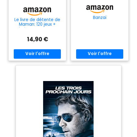
Banzaï
Le livre de détente de
Maman: 120 jeux +
coloriages, mantras et
citations feel-good –
14,90 €
cahier d'activités pour
femme – cadeau fête
des mères, anniversaire