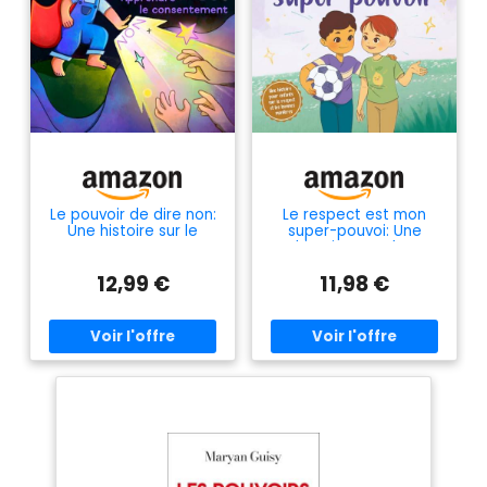
Le pouvoir de dire non:
Le respect est mon
Une histoire sur le
super-pouvoi: Une
consentement, pour
histoire pour les
aider chaque enfant à
enfants sur le respect
12,99 €
11,98 €
connaître son corps, à
et la politesse,
savoir dire non et à
destinée aux 3–8 ans
faire respecter ses
choix !