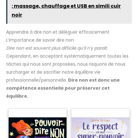
vous à tout moment et
n'importe où ; adapté à la vie
: massage, chauffage et USB en simili cuir
quotidienne.
noir
Apprendre à dire non et déléguer efficacement
L’importance de savoir dire non
Dire non est souvent plus difficile qu’il n’y paraît
.
Cependant, en acceptant systématiquement toutes les
tâches qui nous sont proposées, nous risquons de nous
surcharger et de sacrifier notre équilibre vie
professionnelle/personnelle.
Dire non est donc une
compétence essentielle pour préserver cet
équilibre.