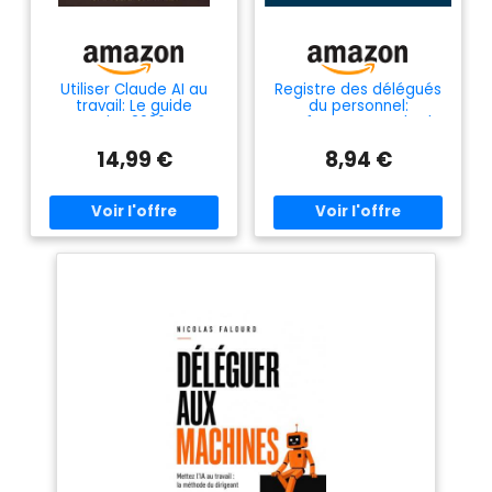
Utiliser Claude AI au
Registre des délégués
travail: Le guide
du personnel:
complet 2026 pour
Conforme au code du
déléguer tes tâches
travail
14,99 €
8,94 €
répétitives et gagner
des heures chaque
semaine