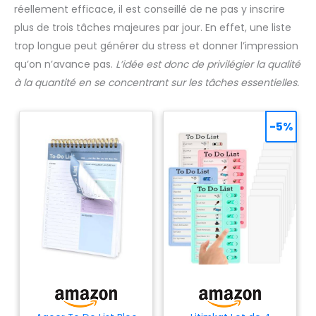
l'environnement, notre papier premium 100 g/m² est certifié
réellement efficace, il est conseillé de ne pas y inscrire
FSC (FSC N004440) et imprimé de manière respectueuse
au climat. FORMAT PRATIQUE - A5 (21 x 14,8 cm) pour de
plus de trois tâches majeures par jour. En effet, une liste
nombreux To-dos, 50 feuilles, bloc détachable stable au
trop longue peut générer du stress et donner l’impression
format paysage, imprimé des deux côtés, verso renforcé
qu’on n’avance pas.
L’idée est donc de privilégier la qualité
à la quantité en se concentrant sur les tâches essentielles.
-5%