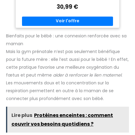
intermédiaire une grille anti-déchirure, nos tapis de yoga
sport, à l'extérieur, au parc et
30,99 €
sont plus durables, durables et faciles à nettoyer.
au-delà. Le tapis de yoga peut
MATÉRIEL：- Avec son matériau NBR en mousse haute
être utilisé pour les séances
densité, le matelas de yoga et de fitness PROIRON soutient
d'entraînement, les pique-
la colonne vertébrale, les hanches, les genoux et les coudes
niques, le camping, les
sur les sols durs. Taille ： 183 x 66 cm, épaisseur de 10 mm -
voyages et plus encore 【14
Le matelas garantit un confort pour les personnes de toutes
Couleurs】Couleurs colorées
formes et tailles. Idéal pour le yoga, le pilates, les exercices,
pour vous de choisir,
Bienfaits pour le bébé : une connexion renforcée avec sa
le camping, le sommeil, la méditation, les parcs. Le tapis de
correspondre à différents
maman
yoga extra épais est facile à nettoyer avec un détergent.
scénarios d'exercice, changer
votre bonne humeur tous les
Mais la gym prénatale n’est pas seulement bénéfique
jours
pour la future mère : elle l’est aussi pour le bébé ! En effet,
cette pratique favorise une meilleure oxygénation du
fœtus et peut même
aider à renforcer le lien maternel
.
Les mouvements doux et la concentration sur la
respiration permettent en outre à la maman de se
connecter plus profondément avec son bébé.
Lire plus
Protéines enceintes : comment
couvrir vos besoins quotidiens ?