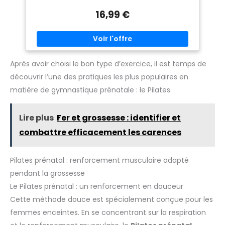
salle de sport La surface texturée antidérapante offre une
faites-le nous savoir.
faites-le nous savoir.
bonne prise en main et une bonne stabilité pour un
16,99 €
entraînement en toute confiance et un entraînement à
l’équilibre La construction anti-éclatement garantit la
sécurité en se dégonflant lentement en cas de perforation,
réduisant ainsi le risque de blessure pendant l’utilisation ;
le matériau en PVC durable supporte une capacité de poids
statique allant jusqu’à 272 kg Se gonfle rapidement et
facilement à l’aide de la pompe à air fournie ; arrive
Après avoir choisi le bon type d’exercice, il est temps de
dégonflé pour un transport compact Dimensions du produit
découvrir l’une des pratiques les plus populaires en
: 58,4 à 66cm (23 à 26po) de diamètre, gonflé
matière de gymnastique prénatale : le Pilates.
Lire plus
Fer et grossesse : identifier et
combattre efficacement les carences
Pilates prénatal : renforcement musculaire adapté
pendant la grossesse
Le Pilates prénatal : un renforcement en douceur
Cette méthode douce est spécialement conçue pour les
femmes enceintes. En se concentrant sur la respiration