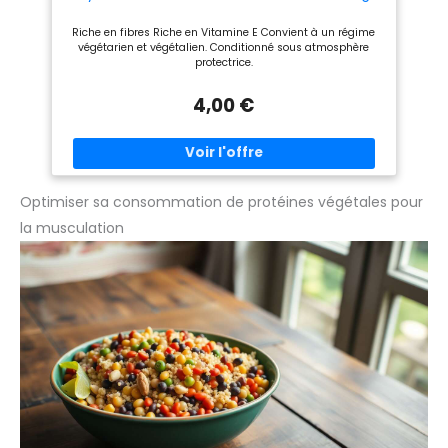
bouchée vous apporte énergie
maison, l'école, le travail ou la
et plaisir. Dégustez là
salle de sport, chaque
Riche en fibres Riche en Vitamine E Convient à un régime
également à l'apéritif. 🧑‍🍳
bouchée vous apporte énergie
végétarien et végétalien. Conditionné sous atmosphère
IDÉALES EN CUISINE ET EN
et plaisir. Dégustez là
protectrice.
PÂTISSERIE : Crues, torréfiées,
également à l'apéritif. 🧑‍🍳
concassées ou moulues dans
IDÉALES EN CUISINE ET EN
vos recettes (financier, cookies
PÂTISSERIE : Crues, torréfiées,
4,00 €
ou muesli), saupoudrées sur
concassées ou moulues dans
une salade ou grillée,
vos recettes (financier, cookies
l'amande est l'ingrédient
ou muesli), saupoudrées sur
versatile par excellence, pour
une salade ou grillée,
ajouter du croquant à vos
l'amande est l'ingrédient
plats préférés, elle est
versatile par excellence, pour
l'ingrédient idéal pour
ajouter du croquant à vos
Optimiser sa consommation de protéines végétales pour
sublimer toutes vos recettes.
plats préférés, elle est
la musculation
🇫🇷 ☀️ MARQUE FRANCAISE -
l'ingrédient idéal pour
SUN est une PME familiale
sublimer toutes vos recettes.
indépendante, spécialiste des
🇫🇷 ☀️ MARQUE FRANCAISE -
fruits secs depuis plus de 40
SUN est une PME familiale
ans. Convivialité, plaisir, et
indépendante, spécialiste des
goût des produits naturels
fruits secs depuis plus de 40
sont notre métier ! Nourris
ans. Convivialité, plaisir, et
d’un soleil généreux, nos
goût des produits naturels
produits sont soigneusement
sont notre métier ! Nourris
sourcés à travers le monde et
d’un soleil généreux, nos
emballés dans nos ateliers en
produits sont soigneusement
France, près de Marseille (13).
sourcés à travers le monde et
emballés dans nos ateliers en
France, près de Marseille (13).