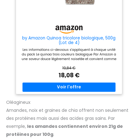
by Amazon Quinoa tricolore biologique, 500g
(Lot de 4)
Les informations ci-dessous s'appliquent à chaque unité
du pack Le quinoa trois couleurs biologique Par Amazon a
une saveur douce légèrement noisetée et convient comme
accompagnement de légumes, de poêlées et de salades
19,84 €
Cet emballage contient environ 8 portions Ne convient pas
aux personnes allergiques aux fruits à coque, aux arachides
18,08 €
et au sésame en raison des méthodes de fabrication
Convient aux régimes végétarien et végétalien Conditionné
sous atmosphère protectrice
Oléagineux
Amandes, noix et graines de chia offrent non seulement
des protéines mais aussi des acides gras sains. Par
exemple,
les amandes contiennent environ 21g de
protéines pour 100g
.