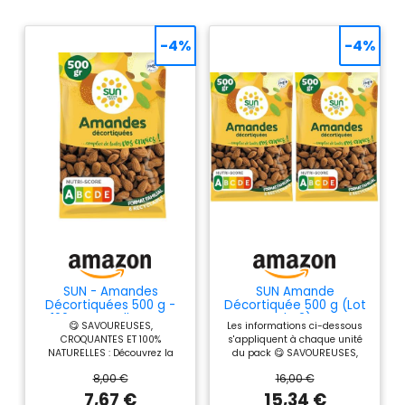
-4%
-4%
SUN - Amandes
SUN Amande
Décortiquées 500 g -
Décortiquée 500 g (Lot
100% Naturelles non
de 2)
😋 SAVOUREUSES,
Les informations ci-dessous
Grillées non Salées -
CROQUANTES ET 100%
s'appliquent à chaque unité
Idéales en Snacking,
NATURELLES : Découvrez la
du pack 😋 SAVOUREUSES,
Apéro ou Cuisine -
saveur authentique et riche en
CROQUANTES ET 100%
Gourmandes,
8,00 €
16,00 €
goût des amandes SUN avec
NATURELLES : Découvrez la
Savoureuses &
son format familial de 500 gr !
saveur authentique et riche en
7,67 €
15,34 €
Croquantes