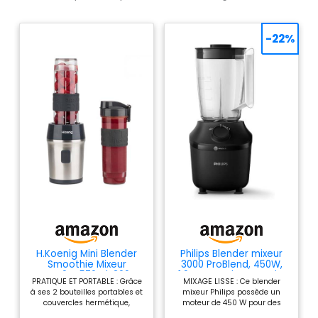
-22%
H.Koenig Mini Blender
Philips Blender mixeur
Smoothie Mixeur
3000 ProBlend, 450W,
SMOO9 – 570ml, 300W,
1,9L + gourde nomade,
PRATIQUE ET PORTABLE : Grâce
MIXAGE LISSE : Ce blender
4 Lames Inox, sans BPA,
Noir
à ses 2 bouteilles portables et
mixeur Philips possède un
2 Bouteilles Portables
couvercles hermétique,
moteur de 450 W pour des
avec Couvercles de
préparez, emportez et
smoothies onctueux en 45
Voyage