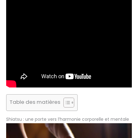
Table des matières
Shiatsu : une porte vers l’harmonie corporelle et mentale