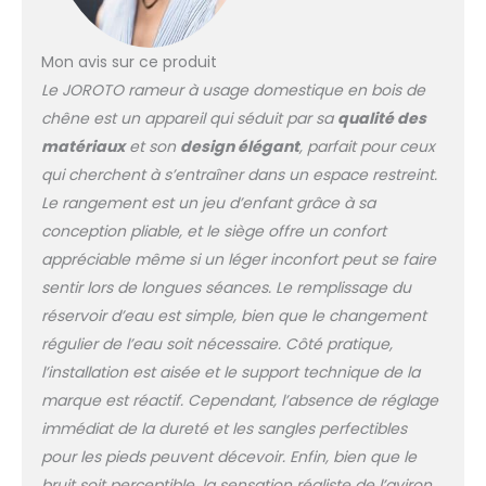
Qualité】Embrassez la
fusion de la durabilité
et de la force avec
Mon avis sur ce produit
notre rameur à
Le JOROTO rameur à usage domestique en bois de
résistance à l'eau,
chêne est un appareil qui séduit par sa
qualité des
méticuleusement
fabriqué à partir de
matériaux
et son
design élégant
, parfait pour ceux
bois certifié FSC pour
qui cherchent à s’entraîner dans un espace restreint.
supporter une capacité
Le rangement est un jeu d’enfant grâce à sa
de poids substantielle
conception pliable, et le siège offre un confort
de 158KG, assurant la
durabilité et la
appréciable même si un léger inconfort peut se faire
durabilité.
sentir lors de longues séances. Le remplissage du
【Conception Efficace
réservoir d’eau est simple, bien que le changement
de L'espace】
régulier de l’eau soit nécessaire. Côté pratique,
Expérimentez la double
commodité du rameur
l’installation est aisée et le support technique de la
à résistance à l'eau en
marque est réactif. Cependant, l’absence de réglage
bois de JOROTO,
immédiat de la dureté et les sangles perfectibles
méticuleusement
pour les pieds peuvent décevoir. Enfin, bien que le
conçu pour
bruit soit perceptible, la sensation réaliste de l’aviron
l'environnement