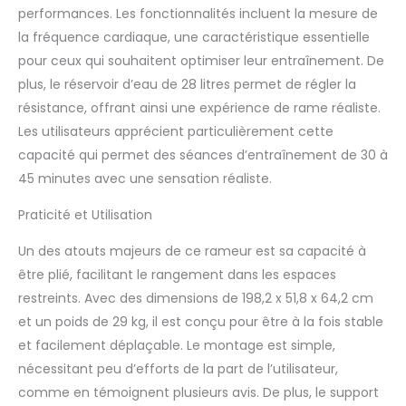
méticuleusement
performances. Les fonctionnalités incluent la mesure de
fabriqué à partir de
la fréquence cardiaque, une caractéristique essentielle
bois certifié FSC pour
pour ceux qui souhaitent optimiser leur entraînement. De
supporter une capacité
de poids substantielle
plus, le réservoir d’eau de 28 litres permet de régler la
de 158KG, assurant la
résistance, offrant ainsi une expérience de rame réaliste.
durabilité et la
Les utilisateurs apprécient particulièrement cette
durabilité.
capacité qui permet des séances d’entraînement de 30 à
【Conception Efficace
de L'espace】
45 minutes avec une sensation réaliste.
Expérimentez la double
Praticité et Utilisation
commodité du rameur
à résistance à l'eau en
Un des atouts majeurs de ce rameur est sa capacité à
bois de JOROTO,
méticuleusement
être plié, facilitant le rangement dans les espaces
conçu pour
restreints. Avec des dimensions de 198,2 x 51,8 x 64,2 cm
l'environnement
et un poids de 29 kg, il est conçu pour être à la fois stable
domestique. Lorsqu'il
et facilement déplaçable. Le montage est simple,
est entièrement
déployé, sa taille est de
nécessitant peu d’efforts de la part de l’utilisateur,
198,2 x 51,8 x 64,2 cm
comme en témoignent plusieurs avis. De plus, le support
pour permettre une