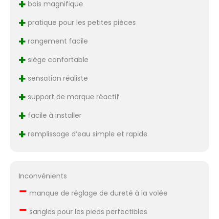
+
bois magnifique
d'assistance à la
+
clientèle répond dans
pratique pour les petites pièces
les 24 heures ! Solution
+
rangement facile
100% satisfaisante en
cas de problème! 【30
+
siège confortable
Tage Erweitertes
KINOMAP-
+
sensation réaliste
Abonnement】Joroto
hat eine enge
+
support de marque réactif
Zusammenarbeit mit
+
Kinomap entwickelt -
facile à installer
eine der Top-Trainings-
+
Apps auf dem Markt!
remplissage d’eau simple et rapide
Joroto bietet ein
erweitertes 30-Tage-
Kinomap-Abonnement
für Joroto-Trainer an,
Inconvénients
mit der 14-tägigen
–
manque de réglage de dureté à la volée
Testphase können Sie
alle Funktionen nutzen
–
sangles pour les pieds perfectibles
und an allen Kursen in