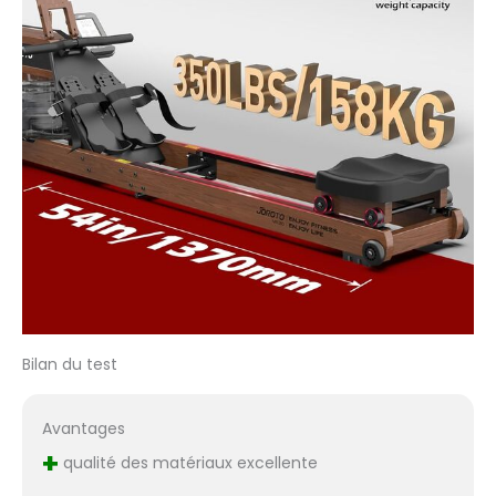
remise en forme.
【Appui au Moniteur
Bluetooth APP】
Connectez-vous à l'APP
KINOMAP pour une
séance d'entraînement
attrayante et
amusante, en ramant
à travers divers
paysages et scénarios
virtuels qui gardent vos
séances
d'entraînement
fraîches et excitantes.
【Acheter JOROTO en
Confiance】
Bilan du test
L'emballage comprend
les outils d'installation.
Le tout nouveau
Avantages
rameur MR380 a 1 an de
+
qualité des matériaux excellente
pièces de rechange
GRATUITES ! L'équipe