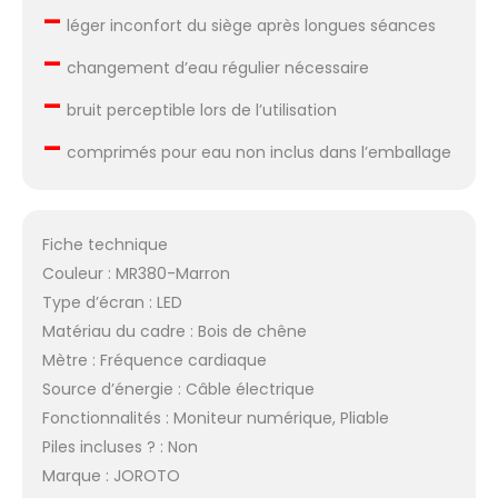
–
Kinomap für insgesamt
léger inconfort du siège après longues séances
44 Tage kostenlos
–
teilnehmen!
changement d’eau régulier nécessaire
Kontaktieren Sie Joroto
–
nach dem Kauf, um
bruit perceptible lors de l’utilisation
den Kinomap-
–
comprimés pour eau non inclus dans l’emballage
Aktivierungscode zu
erhalten!
Fiche technique
Couleur : MR380-Marron
Type d’écran : LED
Matériau du cadre : Bois de chêne
Mètre : Fréquence cardiaque
Source d’énergie : Câble électrique
Fonctionnalités : Moniteur numérique, Pliable
Piles incluses ? : Non
Marque : JOROTO