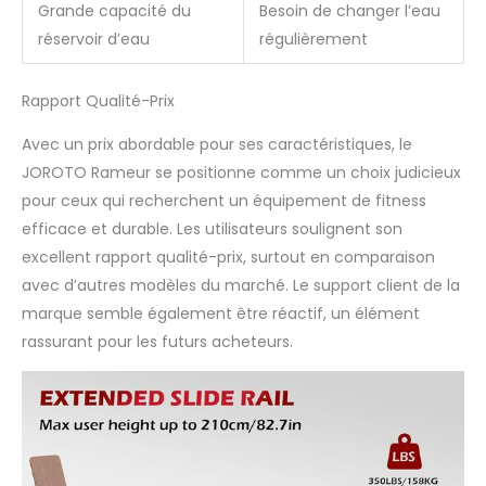
Grande capacité du
Besoin de changer l’eau
permet de vous
concentrer sur la
réservoir d’eau
régulièrement
performance et les
résultats. 【Suivez vos
Rapport Qualité-Prix
Données】Le moniteur
du rameur à eau
Avec un prix abordable pour ses caractéristiques, le
JOROTO affiche un
JOROTO Rameur se positionne comme un choix judicieux
large éventail de
mesures, y compris
pour ceux qui recherchent un équipement de fitness
Scan, Time, DIST,
efficace et durable. Les utilisateurs soulignent son
STROKE, CAL, WATT, et
excellent rapport qualité-prix, surtout en comparaison
Strokes Per Minute
avec d’autres modèles du marché. Le support client de la
(SPM). Ce suivi précis
garantit que vous
marque semble également être réactif, un élément
disposez de toutes les
rassurant pour les futurs acheteurs.
données nécessaires
pour analyser vos
performances, fixer des
objectifs et réaliser des
progrès mesurables
dans votre parcours de