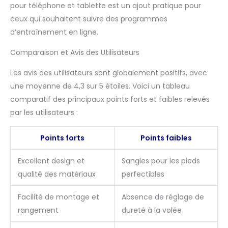
pour téléphone et tablette est un ajout pratique pour
gamme complète de
ceux qui souhaitent suivre des programmes
mouvements, mais il se
d’entraînement en ligne.
replie ingénieusement
pour atteindre une
Comparaison et Avis des Utilisateurs
taille compacte de 64,2
x 51,8 x 102,5 cm grâce
Les avis des utilisateurs sont globalement positifs, avec
à un design pliable à
180 degrés. 【Réservoir
une moyenne de 4,3 sur 5 étoiles. Voici un tableau
Premium】Bénéficiant
comparatif des principaux points forts et faibles relevés
de notre construction
par les utilisateurs :
imperméable avancée,
le rameur JOROTO
Points forts
Points faibles
utilise un matériau de
réservoir robuste et une
technologie de joint
Excellent design et
Sangles pour les pieds
étanche pour réduire le
qualité des matériaux
perfectibles
risque de fuites, conçu
pour fournir une
Facilité de montage et
Absence de réglage de
expérience d'exercice
rangement
dureté à la volée
propre et
ininterrompue qui vous