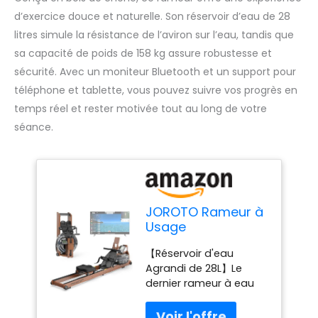
d’exercice douce et naturelle. Son réservoir d’eau de 28
litres simule la résistance de l’aviron sur l’eau, tandis que
sa capacité de poids de 158 kg assure robustesse et
sécurité. Avec un moniteur Bluetooth et un support pour
téléphone et tablette, vous pouvez suivre vos progrès en
temps réel et rester motivée tout au long de votre
séance.
JOROTO Rameur à
Usage
Domestique,
【Réservoir d'eau
Rameur Pliable en
Agrandi de 28L】Le
Bois de Chêne,
dernier rameur à eau
Agrandissement
JOROTO mis à jour,
du Réservoir
maintenant avec un
d'eau,Capacité de