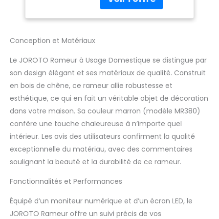
réservoir d'eau élargi
Poids 158KG avec
pour un entraînement
Moniteur Bluetooth,
encore plus immersif et
Support pour
stimulant. Notre
Téléphone et
Conception et Matériaux
nouveau modèle est
Tablette
conçu pour apporter la
Le JOROTO Rameur à Usage Domestique se distingue par
sensation de l'aviron en
son design élégant et ses matériaux de qualité. Construit
plein air dans le confort
en bois de chêne, ce rameur allie robustesse et
de votre maison, avec
esthétique, ce qui en fait un véritable objet de décoration
un réservoir d'eau plus
grand de 28L qui
dans votre maison. Sa couleur marron (modèle MR380)
augmente la
confère une touche chaleureuse à n’importe quel
résistance et fournit
intérieur. Les avis des utilisateurs confirment la qualité
une expérience d'aviron
exceptionnelle du matériau, avec des commentaires
plus dynamique. 【Bois
dur de Première
soulignant la beauté et la durabilité de ce rameur.
Qualité】Embrassez la
Fonctionnalités et Performances
fusion de la durabilité
et de la force avec
Équipé d’un moniteur numérique et d’un écran LED, le
notre rameur à
résistance à l'eau,
JOROTO Rameur offre un suivi précis de vos