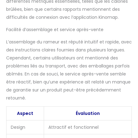
différentes métriques essentielles, telles que les calories
permet de le ranger
soigneusement une
brûlées, bien que certains rapports mentionnent des
fois l'entraînement
difficultés de connexion avec l’application Kinomap.
terminé. L'ajout de
roulettes permet de
Facilité d’assemblage et service après-vente
déplacer le rameur à
l'intérieur et à l'extérieur
L’assemblage du rameur est réputé intuitif et rapide, avec
de l'espace de
des instructions claires fournies dans plusieurs langues.
rangement.
Cependant, certains utilisateurs ont mentionné des
problèmes liés au transport, avec des emballages parfois
abîmés. En cas de souci, le service après-vente semble
être réactif, bien qu’une expérience ait relaté un manque
de garantie sur un produit peut-être précédemment
retourné.
Aspect
Évaluation
Design
Attractif et fonctionnel