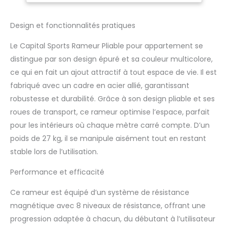
imite la navigation sur
une rivière et convient
Design et fonctionnalités pratiques
pour le cardio-training.
SILENCIEUX POUR NE
Le Capital Sports Rameur Pliable pour appartement se
DÉRANGER : Faites de
distingue par son design épuré et sa couleur multicolore,
l'exercice tôt le matin
ce qui en fait un ajout attractif à tout espace de vie. Il est
sans réveiller la famille.
Le rameur magnétique
fabriqué avec un cadre en acier allié, garantissant
est le type de rameur le
robustesse et durabilité. Grâce à son design pliable et ses
plus silencieux et offre
roues de transport, ce rameur optimise l’espace, parfait
également une large
pour les intérieurs où chaque mètre carré compte. D’un
gamme de niveaux
avec moins d'entretien
poids de 27 kg, il se manipule aisément tout en restant
qu'un rameur a eau.
stable lors de l’utilisation.
CADRE EN ACIER STABLE
ET SOLIDE : Cet appareil
Performance et efficacité
de gym à domicile
peut supporter
Ce rameur est équipé d’un système de résistance
pratiquement
magnétique avec 8 niveaux de résistance, offrant une
n'importe quelle charge
progression adaptée à chacun, du débutant à l’utilisateur
et taille. Les sangles de