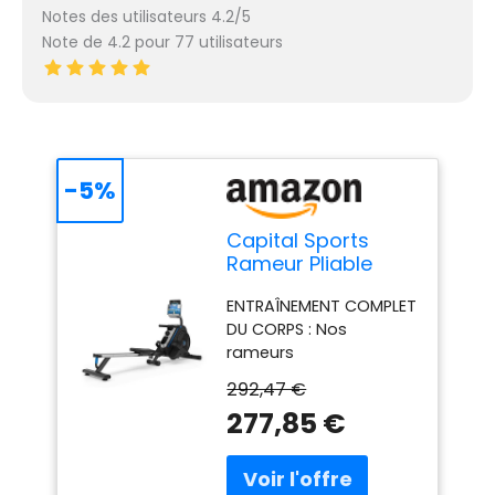
Notes des utilisateurs 4.2/5
Note de 4.2 pour 77 utilisateurs
-5%
Capital Sports
Rameur Pliable
Appartement,
ENTRAÎNEMENT COMPLET
Rameurs
DU CORPS : Nos
Magnétiques pour
rameurs
Les Séances
d'appartement offrent
d'Entraînement
292,47 €
une technique
Cardio-Training,
277,85 €
d'entraînement
pour la Maison
efficace et complète
avec 8 Niveaux de
qui ménage les
Résistance, Ecran
articulations. Pour une