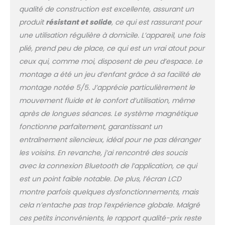
et taille. Les sangles de
qualité de construction est excellente, assurant un
pieds réglables en
produit
résistant et solide
, ce qui est rassurant pour
velcro offrent un
une utilisation régulière à domicile. L’appareil, une fois
meilleur soutien, tout
comme le siège
plié, prend peu de place, ce qui est un vrai atout pour
rembourré en mousse.
ceux qui, comme moi, disposent de peu d’espace. Le
FITNESS DE NIVEAU
montage a été un jeu d’enfant grâce à sa facilité de
SUPÉRIEUR AVEC
montage notée 5/5. J’apprécie particulièrement le
AFFICHAGE EN TEMPS
RÉEL : Ce rameur est
mouvement fluide et le confort d’utilisation, même
équipé d'un mini-
après de longues séances. Le système magnétique
ordinateur avec écran
fonctionne parfaitement, garantissant un
LCD, où vous pouvez
entraînement silencieux, idéal pour ne pas déranger
voir vos battements
les voisins. En revanche, j’ai rencontré des soucis
par minute, les calories
brûlées et vos
avec la connexion Bluetooth de l’application, ce qui
performances globales
est un point faible notable. De plus, l’écran LCD
pendant votre séance
montre parfois quelques dysfonctionnements, mais
d'exercice. RAMEZ PUIS
cela n’entache pas trop l’expérience globale. Malgré
RANGEZ FACILEMENT : Ce
rameur d'appartement
ces petits inconvénients, le rapport qualité-prix reste