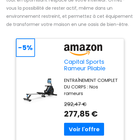
tout en optimisant l’espace de votre intérieur. Offrez-
vous la possibilité de rester actif, même dans un
environnement restreint, et permettez à cet équipement
de transformer votre maison en une oasis de bien-être.
-5%
Capital Sports
Rameur Pliable
Appartement,
ENTRAÎNEMENT COMPLET
Rameurs
DU CORPS : Nos
Magnétiques pour
rameurs
Les Séances
d'appartement offrent
d'Entraînement
292,47 €
une technique
Cardio-Training,
277,85 €
d'entraînement
pour la Maison
efficace et complète
avec 8 Niveaux de
qui ménage les
Résistance, Ecran
articulations. Pour une
LCD
remise en forme qui