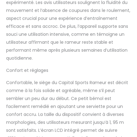
expérimenté. Les avis utilisateurs soulignent la fluidité du
pieds réglables en
velcro offrent un
mouvement et l’absence de coupures dans le roulement,
meilleur soutien, tout
aspect crucial pour une expérience d’entraînement
comme le siège
efficace et sans accroc. De plus, l’appareil supporte sans
rembourré en mousse.
souci une utilisation intensive, comme en témoigne un
FITNESS DE NIVEAU
SUPÉRIEUR AVEC
utilisateur affirmant que le rameur reste stable et
AFFICHAGE EN TEMPS
performant même après plusieurs semaines d’utilisation
RÉEL : Ce rameur est
quotidienne.
équipé d'un mini-
ordinateur avec écran
Confort et réglages
LCD, où vous pouvez
voir vos battements
Confortable, le siège du Capital Sports Rameur est décrit
par minute, les calories
comme à la fois solide et agréable, même s’il peut
brûlées et vos
sembler un peu dur au début. Ce petit bémol est
performances globales
pendant votre séance
facilement remédié en ajoutant une serviette pour un
d'exercice. RAMEZ PUIS
confort accru. La taille du dispositif convient à diverses
RANGEZ FACILEMENT : Ce
morphologies, des utilisateurs mesurant jusqu’à 1, 95 m
rameur d'appartement
sont satisfaits. L’écran LCD intégré permet de suivre
est pliable, ce qui