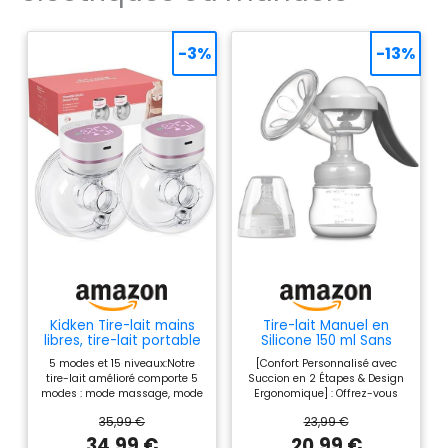
-3%
-13%
Kidken Tire-lait mains
Tire-lait Manuel en
libres, tire-lait portable
Silicone 150 ml Sans
de la bouche de bébé
BPA, Pompe
5 modes et 15 niveaux:Notre
[Confort Personnalisé avec
avec 5 modes et 15
Ergonomique Aspiration
tire-lait amélioré comporte 5
Succion en 2 Étapes & Design
niveaux, tire-lait
Réglable, Recueil Lait
modes : mode massage, mode
Ergonomique]​ : Offrez-vous
électrique portable -
Portable pour
bionique, mode allaitement,
une expression du lait sur
bride 19/21MM (Rose et
Allaitement, Idéal
35,99 €
23,99 €
mode massage et allaitement,
mesure, douce et efficace. Ce
blanc,2pcs)
Accessoire Voyage
mode massage et bionique, et
tire-lait manuel dispose de
34,99 €
20,99 €
Maman