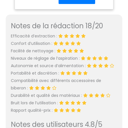
Les mères peuvent
ajuster leur situation
pour permettre un
allaitement efficace,
Notes de la rédaction 18/20
confortable et sans
douleur. 【Mains Libres
Efficacité d’extraction :
& Portables】La tire lait
electrique peut être
Confort d’utilisation :
portée mains libres
Facilité de nettoyage :
dans le sous-
Niveaux de réglage de l’aspiration :
vêtement. Même au
Autonomie et source d’alimentation :
travail, à la conduite, en
Portabilité et discrétion :
voyage et dans
d’autres occasions, le
Compatibilité avec différents accessoires de
lait peut être sucé
biberon :
facilement et sans
Durabilité et qualité des matériaux :
restrictions. La tire lait
Bruit lors de l’utilisation :
portable est
compacte, légère et
Rapport qualité-prix :
parfaite pour le
transport. 【Sécurité
Notes des utilisateurs 4.8/5
anti-reflux & matériaux