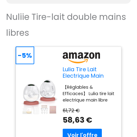
manuel, 1 corps de
biberon de 4 oz (120
Nuliie Tire-lait double mains
ml)
libres
-5%
Lulia Tire Lait
Electrique Main
Libre LU05, 4
【Réglables &
Modes 9 Niveaux
Efficaces】 Lulia tire lait
electrique main libre
dispose de 4 modes et
61,72 €
de 9 niveaux pour
58,63 €
mieux simuler les
mouvements
d'aspiration du bébé.