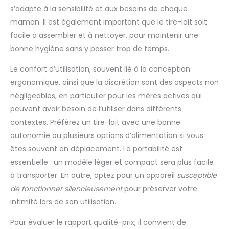
quotidien, le M5 Smart est livré avec quatre tailles de
travail ou les sorties, vous
s’adapte à la sensibilité et aux besoins de chaque
téterelles (17/19/21/24 mm) pour s’adapter à différentes
permettant de maintenir votre
morphologies. Fabriqué en silicone alimentaire sans BPA
rythme d'allaitement où et
maman. Il est également important que le tire-lait soit
pour plus de sécurité, ce tire lait se compose de peu de
quand vous le souhaitez.
facile à assembler et à nettoyer, pour maintenir une
pièces, faciles à assembler et à nettoyer rapidement — pour
[Polyvalent & Hygiénique avec
passer moins de temps à l’entretien et plus de temps sur
Technologie Anti-Reflux]​ : Ce
bonne hygiène sans y passer trop de temps.
l’essentiel.
tire-lait intègre un système
innovant anti-reflux qui
empêche le lait d'entrer dans
Le confort d’utilisation, souvent lié à la conception
les tuyaux, garantissant un
ergonomique, ainsi que la discrétion sont des aspects non
processus d'expression
hygiénique. Le design est
négligeables, en particulier pour les mères actives qui
compatible avec la plupart
des tire-laits et tétines
peuvent avoir besoin de l’utiliser dans différents
standards grâce à des
adaptateurs universels,
contextes. Préférez un tire-lait avec une bonne
offrant une grande flexibilité.
autonomie ou plusieurs options d’alimentation si vous
Les biberons de conservation
sont empilables pour un
êtes souvent en déplacement. La portabilité est
rangement économe dans le
réfrigérateur et peuvent être
essentielle : un modèle léger et compact sera plus facile
utilisés pour le biberon (avec
une tétine vendue
à transporter. En outre, optez pour un appareil
susceptible
séparément) ou pour stocker
de fonctionner silencieusement
pour préserver votre
la nourriture solide de bébé à
mesure qu'il grandit.
intimité lors de son utilisation.
Pour évaluer le rapport qualité-prix, il convient de