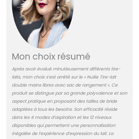
son est inférieur à 40
dB, de sorte que le
bébé ne sera pas
dérangé lors de la
succion et bien dormir
Matériel sûr: Silicone de
qualité alimentaire: Le
tire-lait a un bord doux
Mon choix résumé
et est fabriqué en
silicone souple de
Après avoir évalué minutieusement différents tire-
qualité alimentaire.
Fabriqué en silicone de
laits, mon choix s’est arrêté sur le « Nuliie Tire-lait
qualité alimentaire et
double mains libres avec sac de rangement ». Ce
PP, il est doux pour la
produit se distingue par sa grande polyvalence et son
peau, sûr et sans BPA. Il
aspect pratique en proposant des tailles de bride
ne sera pas douloureux
tout en maintenant
adaptées à tous les besoins. Son efficacité réside
une bonne étanchéité
dans les 4 modes d’aspiration et les 12 niveaux
pour obtenir la
disponibles qui permettent une personnalisation
meilleure puissance
inégalée de l’expérience d’expression du lait. La
d'aspiration, vous