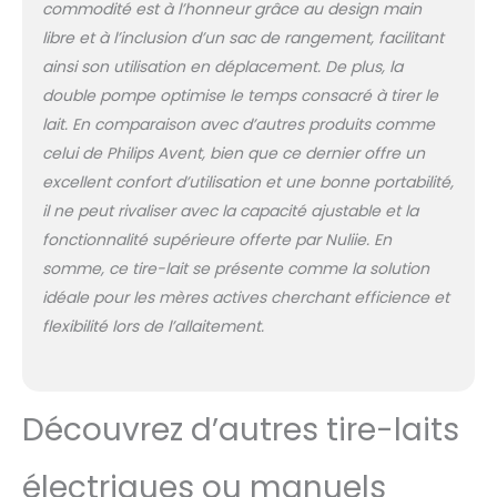
pouvez être assuré que
commodité est à l’honneur grâce au design main
le lait maternel sera 100
libre et à l’inclusion d’un sac de rangement, facilitant
% sans danger pour
ainsi son utilisation en déplacement. De plus, la
votre bébé Service
double pompe optimise le temps consacré à tirer le
attentionné: Si vous
rencontrez des
lait. En comparaison avec d’autres produits comme
problèmes, n'hésitez
celui de Philips Avent, bien que ce dernier offre un
pas à nous contacter
excellent confort d’utilisation et une bonne portabilité,
il ne peut rivaliser avec la capacité ajustable et la
fonctionnalité supérieure offerte par Nuliie. En
somme, ce tire-lait se présente comme la solution
idéale pour les mères actives cherchant efficience et
flexibilité lors de l’allaitement.
Découvrez d’autres tire-laits
électriques ou manuels