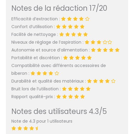
de téter des bébés, la
Notes de la rédaction 17/20
technologie Natural
Motion stimule le
Efficacité d’extraction :
mamelon pour faciliter
une montée de lait
Confort d’utilisation :
rapide S'adapte à vos
Facilité de nettoyage :
mamelons : le coussin
Niveaux de réglage de l’aspiration :
en silicone s'adapte en
Autonomie et source d’alimentation :
douceur à votre
Portabilité et discrétion :
mamelon pour tirer
votre lait
Compatibilité avec différents accessoires de
confortablement et
biberon :
efficacement Tire-lait
Durabilité et qualité des matériaux :
portable : ce tire-lait
Bruit lors de l’utilisation :
manuel est compact
et léger, ce qui le rend
Rapport qualité-prix :
facile à ranger et à
transporter, pour une
Notes des utilisateurs 4.3/5
utilisation simple et
pratique en
Note de 4.3 pour 1 utilisateurs
déplacement Le kit
comprend : 1 tire-lait