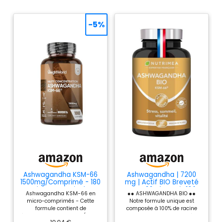
-5%
Ashwagandha KSM-66
Ashwagandha | 7200
1500mg/Comprimé - 180
mg | Actif BIO Breveté
Micro Comprimés
KSM-66® | Extrait 12:1
Ashwagandha KSM-66 en
●● ASHWAGANDHA BIO ●●
Vegan (6 Mois) - 5%
Titré
micro-comprimés - Cette
Notre formule unique est
Withanolides Extrait
formule contient de
composée à 100% de racine
d'Ashwagandha Poudre
l'ashwagandha ksm66 (aussi
Ashwagandha BIO breveté, le
Ratio 12:1 (Ginseng