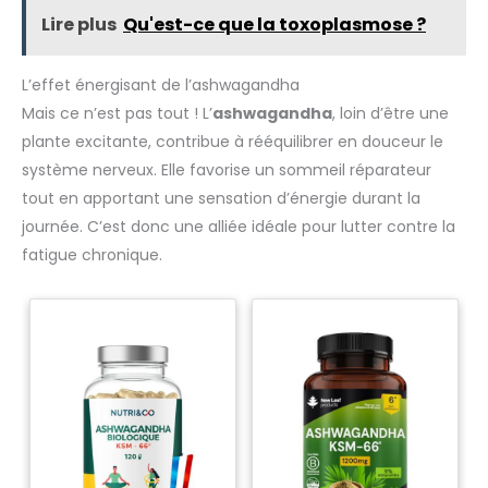
Maintenant distribuée dans
France par notre département
Lire plus
Qu'est-ce que la toxoplasmose ?
plusieurs pays, elle met
R&D. Nos produits sont
l’accent sur le développement
fabriqués en France et
de produits en conservant la
certifiés ISO 22000, HACCP et
même passion et la même
BPF. Ce produit peut être
L’effet énergisant de l’ashwagandha
philosophie, sans jamais
consommé après la date
perdre son souci du détail.
indiquée sur le produit.
Mais ce n’est pas tout ! L’
ashwagandha
, loin d’être une
plante excitante, contribue à rééquilibrer en douceur le
système nerveux. Elle favorise un sommeil réparateur
tout en apportant une sensation d’énergie durant la
journée. C’est donc une alliée idéale pour lutter contre la
fatigue chronique.