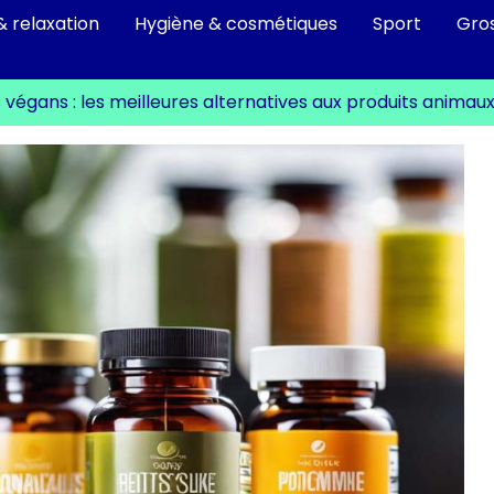
& relaxation
Hygiène & cosmétiques
Sport
Gro
égans : les meilleures alternatives aux produits animau