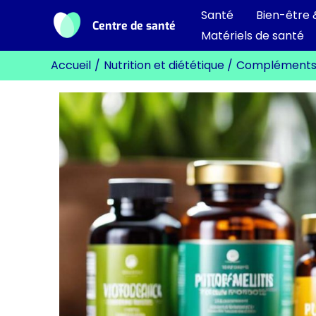
Aller
Santé
Bien-être 
Centre de santé
au
Matériels de santé
contenu
Accueil
Nutrition et diététique
Compléments v