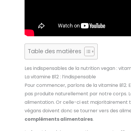
Table des matières
Les indispensables de la nutrition vegan : vita
La vitamine B12 : l’indispensable
Pour commencer, parlons de la vitamine B12. E
pas produite naturellement par notre corps. Le
alimentation. Or celle-ci est majoritairement t
végans doivent donc se tourner vers des alimen
compléments alimentaires
.