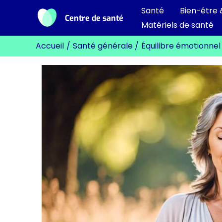
Aller
Santé
Bien-être 
Centre de santé
au
Matériels de santé
contenu
Accueil
Santé générale
Équilibre émotionnel