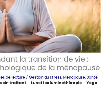
ant la transition de vie :
chologique de la ménopause
es de lecture
/
Gestion du stress
,
Ménopause
,
Santé
ecin traitant
Lunettes luminothérapie
Yoga