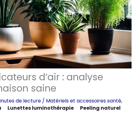
icateurs d’air : analyse
aison saine
inutes de lecture
/
Matériels et accessoires santé
,
a
Lunettes luminothérapie
Peeling naturel