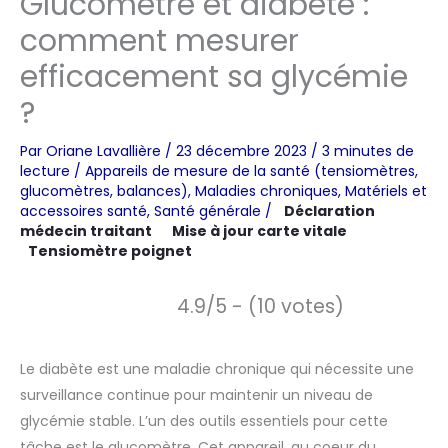
Glucomètre et diabète :
comment mesurer
efficacement sa glycémie
?
Par
Oriane Lavallière
/
23 décembre 2023
/
3 minutes de
lecture
/
Appareils de mesure de la santé (tensiomètres,
glucomètres, balances)
,
Maladies chroniques
,
Matériels et
accessoires santé
,
Santé générale
/
Déclaration
médecin traitant
Mise à jour carte vitale
Tensiomètre poignet
4.9/5 - (10 votes)
Le diabète est une maladie chronique qui nécessite une
surveillance continue pour maintenir un niveau de
glycémie stable. L’un des outils essentiels pour cette
tâche est le glucomètre. Cet appareil, au coeur du