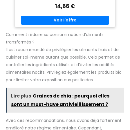
Sûrs, Nutritifs, Rapides et Faciles, Pour Tous Les
14,66 €
Âges
Comment réduire sa consommation d’aliments
transformés ?
Il est recommandé de privilégier les aliments frais et de
cuisiner soi-même autant que possible. Cela permet de
contrôler les ingrédients utilisés et d’éviter les additifs
alimentaires nocifs. Privilégiez également les produits bio
pour limiter votre exposition aux pesticides.
Lire plus
Graines de chia : pourquoi elles
sont un must-have antivieillissement ?
Avec ces recommandations, nous avons déjà fortement
amélioré notre régime alimentaire. Cependant,