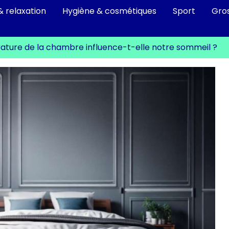
& relaxation
Hygiène & cosmétiques
Sport
Gro
ure de la chambre influence-t-elle notre sommeil ?