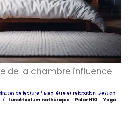
 de la chambre influence-
inutes de lecture
/
Bien-être et relaxation
,
Gestion
l
/
Lunettes luminothérapie
Polar H10
Yoga