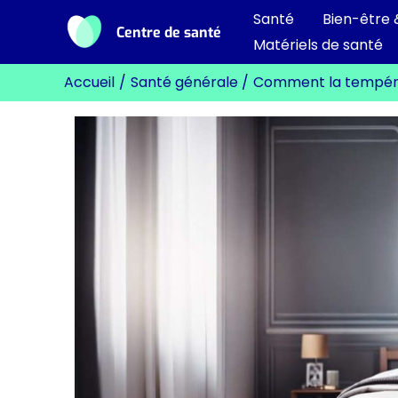
Aller
Santé
Bien-être 
Centre de santé
au
Matériels de santé
contenu
Accueil
Santé générale
Comment la températ