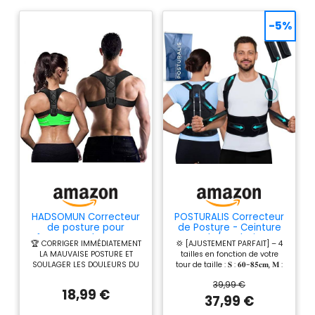
-5%
HADSOMUN Correcteur
POSTURALIS Correcteur
de posture pour
de Posture - Ceinture
femmes et hommes,
Dorsale/Lombaire et
🏆 CORRIGER IMMÉDIATEMENT
💢 [AJUSTEMENT PARFAIT] – 4
soutien dorsal
Redresseur de Dos
LA MAUVAISE POSTURE ET
tailles en fonction de votre
supérieur réglable pour
pour Soulager les
SOULAGER LES DOULEURS DU
tour de taille : 𝐒 : 𝟔𝟎-𝟖𝟓𝐜𝐦, 𝐌 :
dos de posture -
Douleurs au Dos et aux
DOS - Le correcteur de posture
𝟖𝟐-𝟏𝟎𝟎𝐜𝐦, 𝐋 : 𝟗𝟕-𝟏𝟏𝟎𝐜𝐦 et 𝐗𝐋 :
Soutien et
Épaules - Orthèse
39,99 €
HADSOMUN vise à résoudre ou
𝟏𝟎𝟕-𝟏𝟐𝟓𝐜𝐦. Les sangles
soulagement de la
Réglable
18,99 €
à prévenir les mauvaises
réglables garantissent un
37,99 €
douleur du cou
Homme/Femme avec 2
postures, avec un soutien
ajustement confortable pour
Supports d'Épaules, (M)