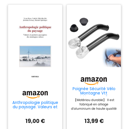
Poignée Sécurité Vélo
Montagne Vtt
Antidérapantes 2Pcs
【Matériau durable】 Il est
Extrémité Guidons Vélo
Anthropologie politique
fabriqué en alliage
Pour Plupart Vélos
du paysage. Valeurs et
d'aluminium de haute qualité
Guidon Vtt Poignée De
postures paysagères
avec une surface lisse, une
Sécurité Design
des montagnes suisses
résistance élevée, une
Ergonomique Poignées
19,00 €
13,99 €
robustesse et une durabilité,
De Vélos Pour
une forte résistance à la
Remplacement De