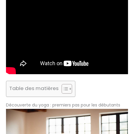
Table des matières
Découverte du yoga : premiers pas pour les débutants