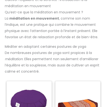
réglable garantit un ajustement parfait pour toutes les
puis portez-le
morphologies, ce qui en fait un excellent outil pour prévenir
méditation en mouvement
progressivement pendant 2
le dos voûté et favoriser la santé de la colonne vertébrale.
heures. Serrez périodiquement
Qu’est-ce que la méditation en mouvement ?
les sangles pour tirer les
épaules plus en arrière
La
méditation en mouvement
, comme son nom
jusqu'à ce qu'elles soient à
plat contre le mur. Avec le
l’indique, est une pratique qui combine le mouvement
temps, grâce à la mémoire
physique avec l’attention portée à l’instant présent. Elle
musculaire, votre corps
conservera la bonne posture
favorise un état de relaxation profonde et de bien-être.
sans le correcteur. Portez-le
lorsque vous sentez que vous
commencez à vous affaler. 🏆
Méditer en adoptant certaines postures de yoga
PREMIÈRE TRADITION DU CLIENT
- Service après-vente de
De nombreuses postures de yoga sont propices à la
haute qualité Chacun des
méditation
. Elles permettent non seulement d’améliorer
correcteurs de posture
HADSOMUN (orthèse
l’équilibre et la souplesse, mais aussi de cultiver un esprit
supérieure du dos) a été
rigoureusement testé et
calme et concentré.
fabriqué avec amour, car nous
pensons que vous méritez le
meilleur. Si vous avez des
questions sur ce correcteur de
posture, n'hésitez pas à nous
contacter, notre service client
de haute qualité vous
permettra d'obtenir un service
satisfaisant. Y compris les
retours, échanges ou