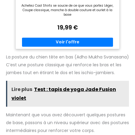
d'applications】 Le bouchon
Achetez Cool Shirts se soucie de ce que vous portez Léger,
en remplacement du guidon
Coupe classique, manche à double couture et ourlet à la
de vélo convient à différents
base
types de vélos, est un excellent
accessoire pour les vélos de
montagne, les voitures de
19,99 €
course, etc. et est très
pratique.
La posture du chien tête en bas (Adho Mukha Svanasana)
C’est une posture classique qui renforce les bras et les
jambes tout en étirant le dos et les ischio-jambiers.
Lire plus
Test : tapis de yoga Jade Fusion
violet
Maintenant que vous avez découvert quelques postures
de base, passons à un niveau supérieur avec des postures
intermédiaires pour renforcer votre corps.