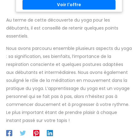
vous soyez débutant ou méditant confirmé. HOUSSE 100%
COTON : Douce, respirante et déhoussable, elle se lave
facilement en machine pour une hygiène parfaite, séance
après séance. FACILE Á TRANSPORTER : Grâce à sa poignée
Au terme de cette découverte du yoga pour les
intégrée, emmenez-le partout avec vous : au studio, en
débutants, il est conseillé de retenir quelques points
plein air, ou même en voyage. Redécouvrez la méditation
avec un coussin qui allie sobriété, praticité et bien-être.
essentiels.
Faites de chaque assise un moment d'équilibre. Il est
disponible en plusieurs coloris s'harmoniser avec votre
intérieur ou votre tapis de yoga. SOCIÉTÉ FRANÇAISE Notre
Nous avons parcouru ensemble plusieurs aspects du yoga
ambition est de répondre à vos besoins du quotidien en
vous proposant des gammes de plus en plus variées et
: sa signification, ses bienfaits, l’importance de la
tendance. Un large éventail de produits est à retrouver à
respiration consciente et quelques postures adaptées
travers nos différentes marques.
aux débutants et intermédiaires. Nous avons également
souligné le rôle de la méditation en mouvement dans la
pratique du yoga. L’apprentissage du yoga est un voyage
personnel qui se fait pas à pas, alors n’hésitez pas à
commencer doucement et à progresser à votre rythme.
Le plus important étant de prendre plaisir à chaque
instant passé sur votre tapis !