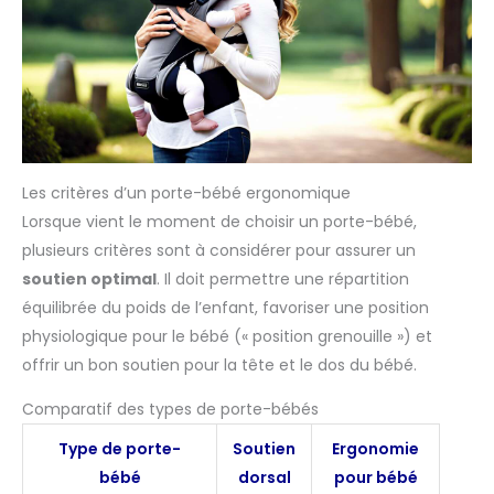
confort, de sécurité et de style.
au confort, à la sécurité et à
un design moderne. Offrez non
seulement un produit, mais
aussi des moments précieux
de lien et de découvertes
partagées.
Les critères d’un porte-bébé ergonomique
Lorsque vient le moment de choisir un porte-bébé,
plusieurs critères sont à considérer pour assurer un
soutien optimal
. Il doit permettre une répartition
équilibrée du poids de l’enfant, favoriser une position
physiologique pour le bébé (« position grenouille ») et
offrir un bon soutien pour la tête et le dos du bébé.
Comparatif des types de porte-bébés
Type de porte-
Soutien
Ergonomie
bébé
dorsal
pour bébé