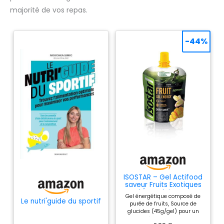
majorité de vos repas.
-44%
ISOSTAR – Gel Actifood
saveur Fruits Exotiques
– Gel Énergétique Sport
Gel énergétique composé de
avec Glucides, Source
Le nutri'guide du sportif
purée de fruits, Source de
de Vitamines B1, C & E –
glucides (45g/gel) pour un
Running, Vélo & Trail –
apport d’énergie lors d’efforts
90 g