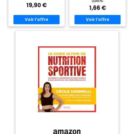
2,99 €
physiques intenses et
19,90 €
soutenus Source de vitamine
1,66 €
B1 contribuant à un
métabolisme énergétique
normal, Source de vitamine C
contribuant à réduire la
fatigue, Source de vitamine E
contribuant à protéger les
cellules contre le stress
oxydatif Idéal à consommer
pendant un effort intense et
de longue durée (> 1h30), Peut
être pris en plusieurs fois
Gourde à boire pratique et
facile à transporter,
Refermable, Texture de purée
de fruits à la saveur fruits
exotiques, Sans colorant ni
conservateur, Arômes naturels
Contenu : 1 Actifood Exotif
Fruits Isostar, Poids net : 90 g,
Art. No. 199482