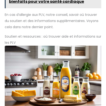
bienfaits pour votre santé cardiaque
spatule et 4 spatules pour mini crêpes. Tout le nécessaire
pour réussir vos crêpes maison comme un pro.
En cas d’allergie aux PLV, notre conseil, savoir où trouver
du soutien et des informations supplémentaires. Voyons
cela dans notre dernier point.
Soutien et ressources : où trouver aide et informations sur
les PLV