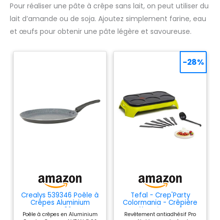
Pour réaliser une pâte à crêpe sans lait, on peut utiliser du
lait d’amande ou de soja. Ajoutez simplement farine, eau
et œufs pour obtenir une pâte légère et savoureuse.
-28%
Crealys 539346 Poêle à
Tefal - Crep'Party
Crêpes Aluminium
Colormania - Crêpière
AUTAN Ø 26cm -
électrique - 6
Poêle à crêpes en Aluminium
Revêtement antiadhésif Pro
Revêtement
personnes