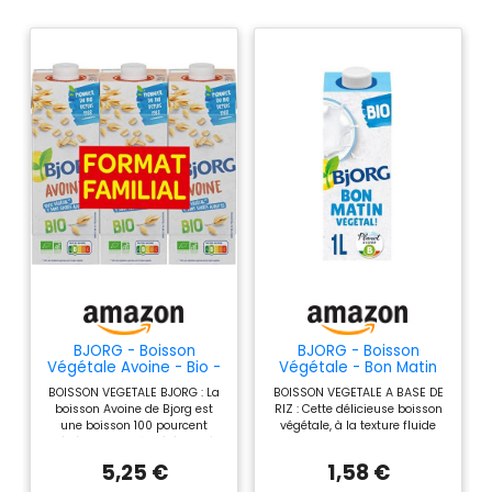
BJORG - Boisson
BJORG - Boisson
Végétale Avoine - Bio -
Végétale - Bon Matin
3 x 1 L
Végétal - Bio - 1 L
BOISSON VEGETALE BJORG : La
BOISSON VEGETALE A BASE DE
boisson Avoine de Bjorg est
RIZ : Cette délicieuse boisson
une boisson 100 pourcent
végétale, à la texture fluide
végétale au goût céréalier, à
proche du lait, allie riz, coco et
déguster à tout moment de la
soja, offrant une pause légère
5,25 €
1,58 €
journée ou à intégrer dans vos
et gourmande à savourer à
recettes de cuisine pour leur
tout moment de la journée ou