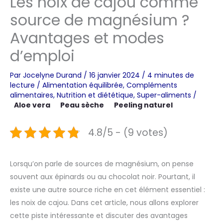
Les noix de cajou comme
source de magnésium ?
Avantages et modes
d’emploi
Par
Jocelyne Durand
/
16 janvier 2024
/
4 minutes de
lecture
/
Alimentation équilibrée
,
Compléments
alimentaires
,
Nutrition et diététique
,
Super-aliments
/
Aloe vera
Peau sèche
Peeling naturel
4.8/5 - (9 votes)
Lorsqu’on parle de sources de magnésium, on pense
souvent aux épinards ou au chocolat noir. Pourtant, il
existe une autre source riche en cet élément essentiel :
les noix de cajou. Dans cet article, nous allons explorer
cette piste intéressante et discuter des avantages