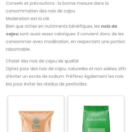
Conseils et précautions : la bonne mesure dans la
d'ingrédients d'origine naturelle. Enfin, ces comprimés zinc
et végan
magnesium vegan avec calcium vitamine d (calcium D3)
consommation des noix de cajou
sont fabriqués selon la norme BPF, sans OGM et sans
stéarate de magnésium. À propos de Weightworld - Née
Moderation est la clé
d'une passion, WeightWorld se développe depuis 2006 et
présente une large gamme de vitamines et de minéraux.
Bien que riches en nutriments bénéfiques, les
noix de
Maintenant distribuée dans plusieurs pays, elle met
cajou
sont aussi assez caloriques. Il convient donc de les
l’accent sur le développement de produits en conservant la
même passion et la même philosophie, sans jamais perdre
consommer avec modération, en respectant une portion
son souci du détail.
raisonnable.
Choisir des noix de cajou de qualité
Optez pour des noix de cajou
naturelles et non salées
, afin
d’éviter un excès de sodium. Préférez également les noix
bio pour éviter les résidus de pesticides.