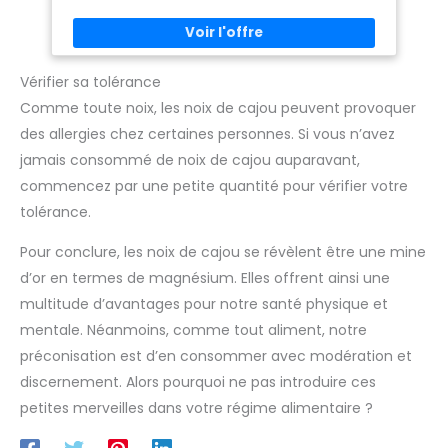
le fromage, le fromage fondu et la crème. DÉCOUVREZ | La
famille exclusive de produits biologiques Biojoy, élaborée à
partir d’ingrédients soigneusement sélectionnés provenant
de plus de 60 pays à travers le monde.
Vérifier sa tolérance
Comme toute noix, les noix de cajou peuvent provoquer
des allergies chez certaines personnes. Si vous n’avez
jamais consommé de noix de cajou auparavant,
commencez par une petite quantité pour vérifier votre
tolérance.
Pour conclure, les noix de cajou se révèlent être une mine
d’or en termes de magnésium. Elles offrent ainsi une
multitude d’avantages pour notre santé physique et
mentale. Néanmoins, comme tout aliment, notre
préconisation est d’en consommer avec modération et
discernement. Alors pourquoi ne pas introduire ces
petites merveilles dans votre régime alimentaire ?