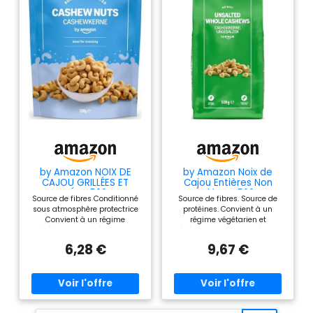
by Amazon NOIX DE
by Amazon Noix de
CAJOU GRILLÉES ET
Cajou Entières Non
SALÉES, 500 g
Salées - 500g
Source de fibres Conditionné
Source de fibres. Source de
sous atmosphère protectrice
protéines. Convient à un
Convient à un régime
régime végétarien et
végétarien et végétalien Les
végétalien. Conditionné sous
jeunes enfants peuvent
atmosphère protectrice.
6,28 €
9,67 €
s'étouffer avec les fruits à
coque Peut occasionnellement
contenir des fragments de
coque