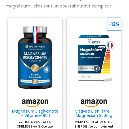
magnésium : elles sont un cocktail nutritif complet !
-12%
Magnésium Bisglycinate
Vitavea Bien-être -
+ Vitamine B6 |
Magnésium 300mg
Sommeil, Stress,
Vitamine B6 - Fatigue -
●● UNE ASSIMILATION
COMPLEMENT ALIMENTAIRE
Fatigue
Cure 45 jours
OPTIMISÉE ●● Grâce aux
ENERGIE : Le complément